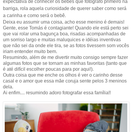
expectativa de conhecer os bebês que fotografo primeiro na
barriga, rola aquela curiosidade de querer saber como será
a carinha e como será o bebê.
Deixa eu assumir uma coisa, acho esse menino é demais!
Gente, esse Tomás é contagiante! Quando ele está perto sei
que vai rolar uma bagunça boa, risadas acompanhadas de
um sorriso largo e muitas maluquices e idéias inventivas
que não sei da onde ele tira, se as fotos tivessem som vocês
iriam entender muito bem.
Resumindo, além de me divertir muito consigo sempre fazer
algumas fotos que se tornam as minhas favoritas (tanto que
é até difícil escolher poucas para por aqui!).
Outra coisa que me enche os olhos é ver o carinho desse
casal e o amor que essa mãe coruja sente pelos 3 meninos
dela.
Ai enfim.... resumindo adoro fotografar essa família!!