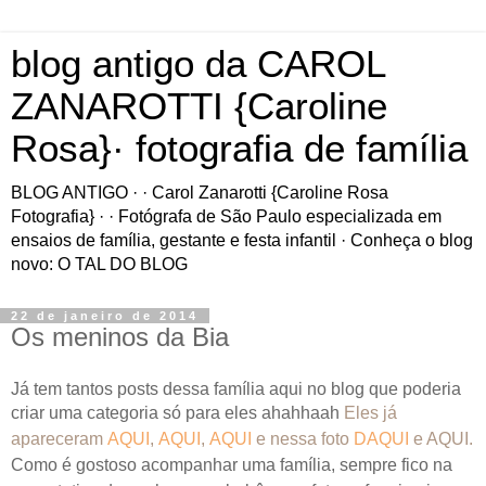
blog antigo da CAROL
ZANAROTTI {Caroline
Rosa}· fotografia de família
BLOG ANTIGO · · Carol Zanarotti {Caroline Rosa
Fotografia} · · Fotógrafa de São Paulo especializada em
ensaios de família, gestante e festa infantil · Conheça o blog
novo: O TAL DO BLOG
22 de janeiro de 2014
Os meninos da Bia
Já tem tantos posts dessa família aqui no blog que poderia
criar uma categoria só para eles ahahhaah
Eles já
apareceram
AQUI
,
AQUI
,
AQUI
e nessa foto
DAQUI
e
AQUI
.
Como é gostoso acompanhar uma família, sempre fico na