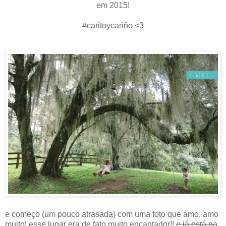
em 2015!
#caritoycariño <3
e começo (um pouco atrasada) com uma foto que amo, amo
muito! esse lugar era de fato muito encantador!!
e já está na