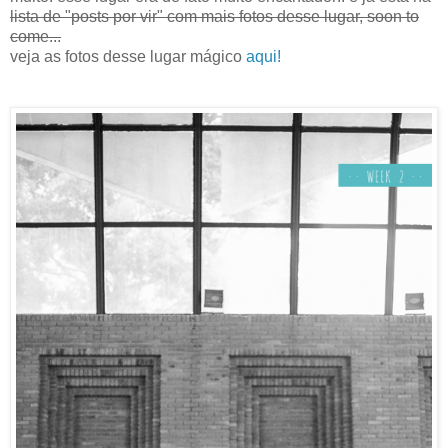
lista de "posts por vir" com mais fotos desse lugar, soon to
come...
veja as fotos desse lugar mágico
aqui!